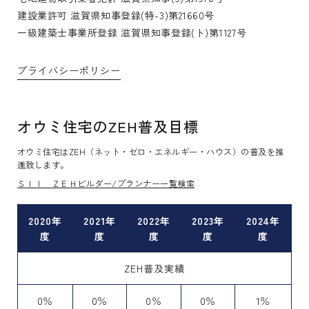
建設業許可 滋賀県知事登録(特-3)第21660号
一級建築士事業所登録 滋賀県知事登録(ト)第1127号
プライバシーポリシー
オウミ住宅のZEH普及目標
オウミ住宅はZEH（ネット・ゼロ・エネルギー・ハウス）の普及を推
進致します。
ＳＩＩ ＺＥＨビルダー/プランナー一覧検索
2020年
2021年
2022年
2023年
2024年
度
度
度
度
度
ZEH普及実績
0％
0％
0％
0％
1％