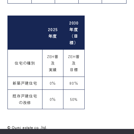
2030
2025
年度
年度
（目
標）
ZEH普
ZEH普
住宅の種別
及
及
実績
目標
新築戸建住宅
0％
80％
既存戸建住宅
0％
50%
の改修
© Oumi estate co.,ltd.