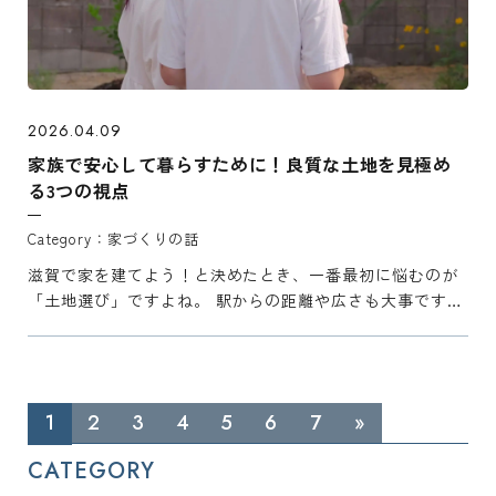
2026.04.09
家族で安心して暮らすために！良質な土地を見極め
る3つの視点
家づくりの話
滋賀で家を建てよう！と決めたとき、一番最初に悩むのが
「土地選び」ですよね。 駅からの距離や広さも大事です
が、実際に住み始めてから「あぁ、この土地にして良かっ
た」と思えるかどうかは、実はちょっとした「視点の違
い」で決まりま ...
1
2
3
4
5
6
7
»
CATEGORY