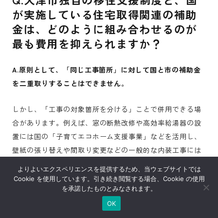
が実施している住宅取得関連の補助
金は、どのように組み合わせるのが
最も費用を抑えられますか？
A.原則として、「同じ工事箇所」に対して国と市の補助金
を二重取りすることはできません。
しかし、「工事の対象箇所を分ける」ことで併用できる場
合があります。例えば、窓の断熱改修や高効率給湯器の設
置には国の「子育てエコホーム支援事業」などを活用し、
壁紙の張り替えや間取り変更などの一般的な内装工事には
大津市独自の「定住促進リフォーム補助金」を充てるとい
よりよいエクスペリエンスを提供するため、当ウェブサイトでは
った工夫です。
Cookie を使用しています。引き続き閲覧する場合、Cookie の使用
を承諾したものとみなされます。
これらを最適に組み合わせるには、どの工事がどの補助金
OK
の対象になるかを見極める専門知識が必要なため、プラン
展示場
土地売却
お問い合わせ
資料請求
来場予約
査定依頼