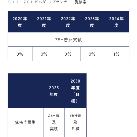
ＳＩＩ ＺＥＨビルダー/プランナー一覧検索
2020年
2021年
2022年
2023年
2024年
度
度
度
度
度
ZEH普及実績
0％
0％
0％
0％
1％
2030
2025
年度
年度
（目
標）
ZEH普
ZEH普
住宅の種別
及
及
実績
目標