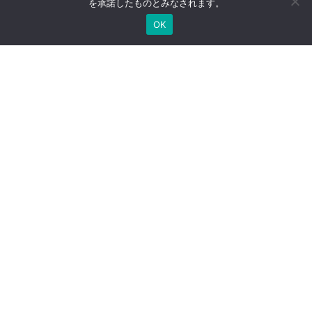
を承諾したものとみなされます。
OK
展示場
土地売却
お問い合わせ
資料請求
来場予約
査定依頼
エリアから新築分譲地を探す
7
総
団地 好評分譲中！