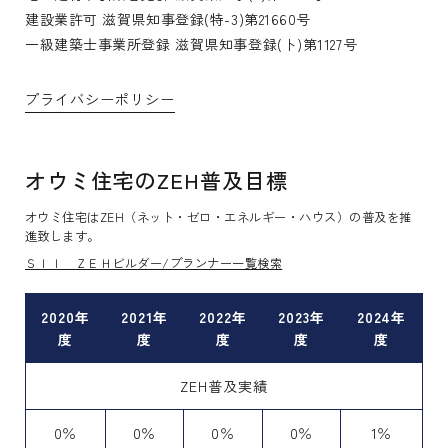
建設業許可 滋賀県知事登録(特-3)第21660号
一級建築士事業所登録 滋賀県知事登録(ト)第1127号
プライバシーポリシー
オウミ住宅のZEH普及目標
オウミ住宅はZEH（ネット・ゼロ・エネルギー・ハウス）の普及を推
進致します。
ＳＩＩ ＺＥＨビルダー/プランナー一覧検索
2020年
2021年
2022年
2023年
2024年
度
度
度
度
度
ZEH普及実績
0％
0％
0％
0％
1％