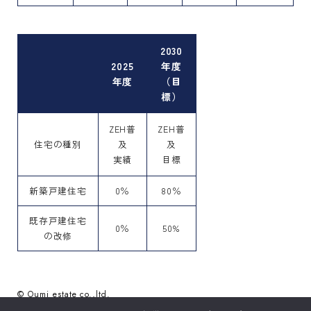
2030
2025
年度
年度
（目
標）
ZEH普
ZEH普
住宅の種別
及
及
実績
目標
新築戸建住宅
0％
80％
既存戸建住宅
0％
50%
の改修
© Oumi estate co.,ltd.