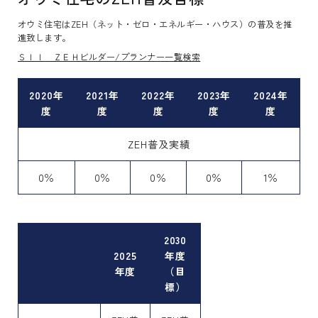
オウミ住宅はZEH（ネット・ゼロ・エネルギー・ハウス）の普及を推
進致します。
ＳＩＩ ＺＥＨビルダー/プランナー一覧検索
2020年
2021年
2022年
2023年
2024年
度
度
度
度
度
ZEH普及実績
0％
0％
0％
0％
1％
2030
2025
年度
年度
（目
標）