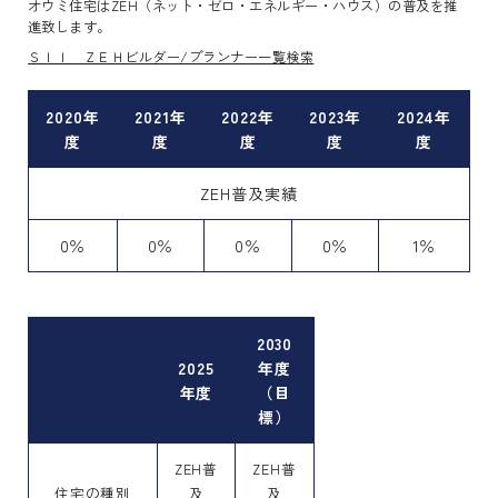
オウミ住宅はZEH（ネット・ゼロ・エネルギー・ハウス）の普及を推
進致します。
ＳＩＩ ＺＥＨビルダー/プランナー一覧検索
2020年
2021年
2022年
2023年
2024年
度
度
度
度
度
ZEH普及実績
0％
0％
0％
0％
1％
2030
2025
年度
年度
（目
標）
ZEH普
ZEH普
住宅の種別
及
及