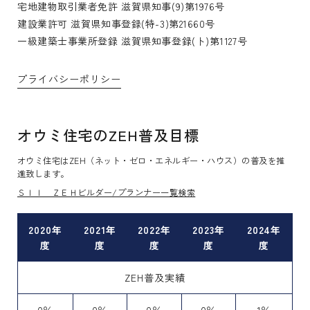
宅地建物取引業者免許 滋賀県知事(9)第1976号
建設業許可 滋賀県知事登録(特-3)第21660号
一級建築士事業所登録 滋賀県知事登録(ト)第1127号
プライバシーポリシー
オウミ住宅のZEH普及目標
オウミ住宅はZEH（ネット・ゼロ・エネルギー・ハウス）の普及を推
進致します。
ＳＩＩ ＺＥＨビルダー/プランナー一覧検索
2020年
2021年
2022年
2023年
2024年
度
度
度
度
度
ZEH普及実績
0％
0％
0％
0％
1％