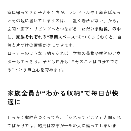
家に帰ってきた子どもたちが、ランドセルや上着をぽんっ
とその辺に置いてしまうのは、「置く場所がない」から。
玄関〜廊下〜リビングへとつながる
「ただいま動線」の中
に、家族それぞれの“専用スペース”
をつくっておくと、自
然と片づけの習慣が身につきます。
ロッカーのような収納があれば、学校の荷物や季節のアウ
ターもすっきり。子ども自身も“自分のことは自分ででき
る”という自立心を育めます。
家族全員が“わかる収納”で毎日が快
適に
せっかく収納をつくっても、「あれってどこ？」と聞かれ
てばかりでは、結局は家事が一部の人に偏ってしまいま