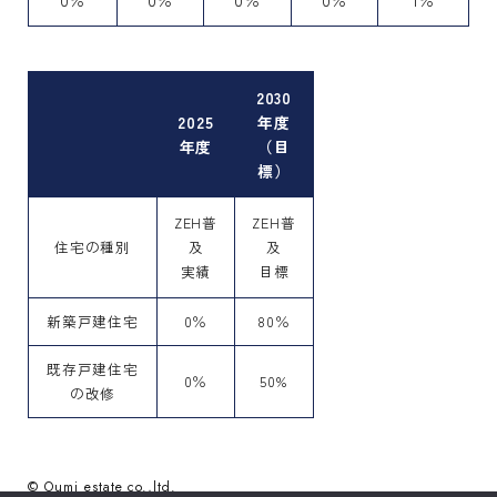
2030
2025
年度
年度
（目
標）
ZEH普
ZEH普
住宅の種別
及
及
実績
目標
新築戸建住宅
0％
80％
既存戸建住宅
0％
50%
の改修
© Oumi estate co.,ltd.