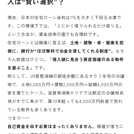
入は“賢い選択”？
現在、日本の住宅ローン金利は1％を大きく下回る水準で
す。この環境下では、「とにかく借りられるだけ借りる」
という方法が、資金効率の面でも合理的です。
住宅ローンとは極端に言えば、
土地・建物・命・健康を担
保に、銀行が“ほぼ無料でお金を貸してくれる制度”。
もち
ろん前提はひとつ。
「借入額に見合う資産価値のある物件
を選ぶこと」
です。
例として、JR琵琶湖線の駅徒歩圏にあるオウミ住宅の分譲
地で、土地2,000万円＋建物2,000万円＝総額4,000万円の
家を建てたケース。滋賀県湖南エリアでは駅近の分譲地自
体がすでに希少で、築10年経っても4,000万円前後で売れ
ている物件も多くあります。
つまり——
自己資金を出す必要はまったくありません。
価値が落ちに