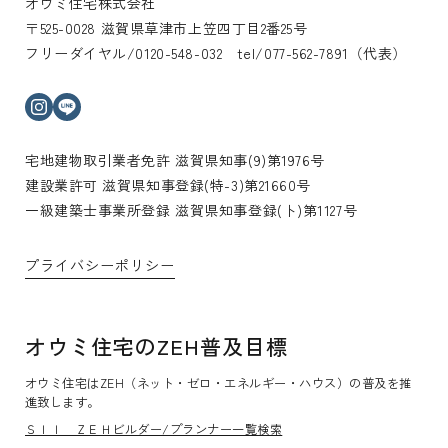
オウミ住宅株式会社
〒525-0028 滋賀県草津市上笠四丁目2番25号
フリーダイヤル/0120-548-032 tel/077-562-7891（代表）
インスタグラム
ライン
宅地建物取引業者免許 滋賀県知事(9)第1976号
建設業許可 滋賀県知事登録(特-3)第21660号
一級建築士事業所登録 滋賀県知事登録(ト)第1127号
プライバシーポリシー
オウミ住宅のZEH普及目標
オウミ住宅はZEH（ネット・ゼロ・エネルギー・ハウス）の普及を推
進致します。
ＳＩＩ ＺＥＨビルダー/プランナー一覧検索