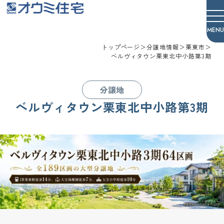
オウミ住宅
トップページ
＞
分譲地情報
＞
栗東市
＞
ベルヴィタウン栗東北中小路第3期
分譲地
ベルヴィタウン栗東北中小路第3期