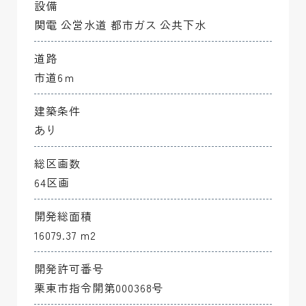
設備
関電 公営水道 都市ガス 公共下水
5-11
180.92 m2(54.72坪)
ー
ー
道路
5-12
180.91 m2(54.72坪)
ー
ー
市道6ｍ
5-13
180.92 m2(54.72坪)
ー
ー
建築条件
あり
5-14
180.40 m2(54.57坪)
ご成約済み
ー
総区画数
6-1
186.34 m2(56.36坪)
商談中
ー
64区画
6-2
187.60 m2(56.74坪)
ー
ー
開発総面積
16079.37 m2
6-3
187.63 m2(56.75坪)
ー
ー
開発許可番号
7-1
180.55 m2(54.61坪)
ー
ー
栗東市指令開第000368号