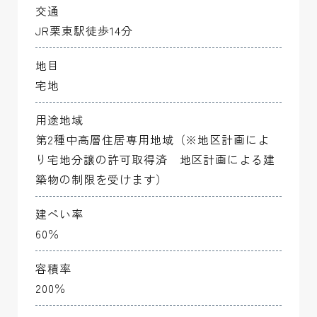
交通
JR栗東駅徒歩14分
5-2
180.90 m2(54.72坪)
ご成約済み
ー
地目
5-3
180.91 m2(54.72坪)
ご成約済み
ー
宅地
5-4
180.92 m2(54.72坪)
ご成約済み
ー
用途地域
第2種中高層住居専用地域（※地区計画によ
5-5
180.91 m2(54.72坪)
ご成約済み
ー
り宅地分譲の許可取得済 地区計画による建
5-6
180.91 m2(54.72坪)
ご成約済み
ー
築物の制限を受けます）
5-7
180.90 m2(54.72坪)
ご成約済み
ー
建ぺい率
60％
5-8
180.91 m2(54.72坪)
ご成約済み
ー
容積率
5-9
180.91 m2(54.72坪)
ー
ー
200％
5-10
180.92 m2(54.72坪)
ご成約済み
ー