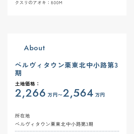
クスリのアオキ：800M
4-3
180.04 m2(54.46坪)
ご成約済み
ー
4-4
180.04 m2(54.46坪)
ご成約済み
ー
4-5
180.04 m2(54.46坪)
ご成約済み
ー
About
4-6
180.06 m2(54.46坪)
ご成約済み
ー
ベルヴィタウン栗東北中小路第3
期
4-7
180.04 m2(54.46坪)
ご成約済み
ー
土地価格：
2,266
2,564
4-8
180.04 m2(54.46坪)
ご成約済み
ー
万円〜
万円
4-9
180.05 m2(54.46坪)
ご成約済み
ー
所在地
4-10
183.96 m2(55.64坪)
ー
ー
ベルヴィタウン栗東北中小路第3期
5-1
180.92 m2(54.72坪)
ご成約済み
ー