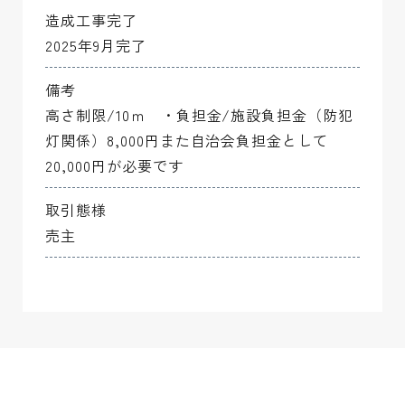
7-2
180.55m2(54.61坪)
ご成約済み
ー
造成工事完了
2025年9月完了
7-3
180.55m2(54.61坪)
ご成約済み
ー
備考
7-4
180.55m2(54.61坪)
ー
ー
高さ制限/10ｍ ・負担金/施設負担金（防犯
灯関係）8,000円また自治会負担金として
20,000円が必要です
取引態様
売主