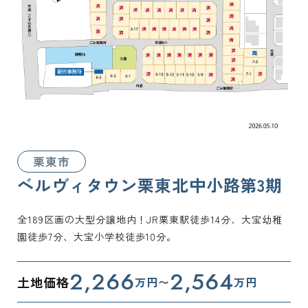
栗東市
ベルヴィタウン栗東北中小路第3期
全189区画の大型分譲地内！JR栗東駅徒歩14分、大宝幼稚
園徒歩7分、大宝小学校徒歩10分。
2,266
2,564
土地価格
万円〜
万円