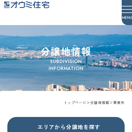
オウミ住宅
分譲地情報
トップページ
＞
分譲地情報
＞
栗東市
エリアから分譲地を探す