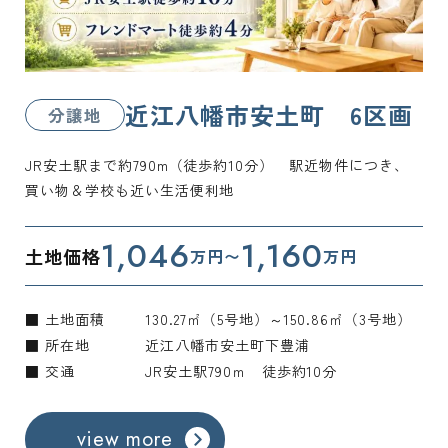
近江八幡市安土町 6区画
分譲地
JR安土駅まで約790m（徒歩約10分） 駅近物件につき、
買い物＆学校も近い生活便利地
1,046
1,160
土地価格
万円〜
万円
■ 土地面積
130.27㎡（5号地）～150.86㎡（3号地）
■ 所在地
近江八幡市安土町下豊浦
■ 交通
JR安土駅790ｍ 徒歩約10分
view more