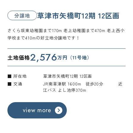
草津市矢橋町12期 12区画
分譲地
さくら坂東幼稚園まで170m 老上幼稚園まで470m 老上西小
学校まで410mの好立地分譲地です！
2,576
土地価格
万円（11号地）
■ 所在地
草津市矢橋町12期 12区画
■ 交通
JR南草津駅 1600m 徒歩20分 近
江バス よし池停370m
view more