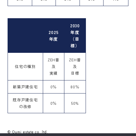
2030
2025
年度
年度
（目
標）
ZEH普
ZEH普
住宅の種別
及
及
実績
目標
新築戸建住宅
0％
80％
既存戸建住宅
0％
50%
の改修
© Oumi estate co.,ltd.