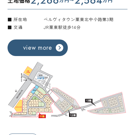
2,266
2,564
土地価格
万円〜
万円
■ 所在地
ベルヴィタウン栗東北中小路第3期
■ 交通
JR栗東駅徒歩14分
view more