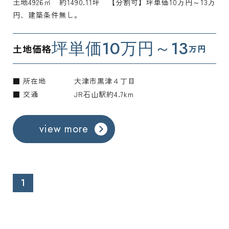
土地4926㎡ 約1490.11坪 【分割可】坪単価10万円～13万
円、建築条件無し。
坪単価10万円～13
土地価格
万円
■ 所在地
大津市黒津４丁目
■ 交通
JR石山駅約4.7km
view more
1