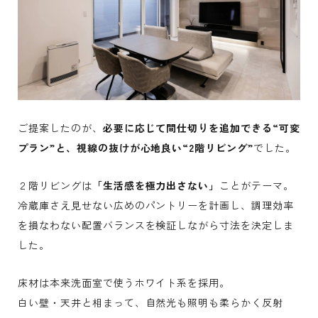
ご提案したのが、
必要に応じて間仕切りを追加できる“可変
プラン”と、視線の抜けが心地良い“2階リビング”
でした。
２階リビングは
「生活感を極力出さない」
ことがテーマ。
冷蔵庫さえ見せない広めのパントリーを計画し、調理効率
を損なわない配置バランスを検証しながら寸法を決定しま
した。
床材は本来洗面室で使うホワイト系を採用。
白い壁・天井と相まって、自然光も照明も柔らかく反射