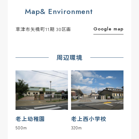
18
145.48 m2(44.00坪)
ご成約済み
ー
Map& Environment
19
145.47 m2(44.00坪)
ご成約済み
ー
Google map
草津市矢橋町11期 30区画
20
150.11 m2(45.40坪)
ご成約済み
ー
21
150.11 m2(45.40坪)
ご成約済み
ー
周辺環境
22
150.09 m2(45.40坪)
ご成約済み
ー
23
152.04 m2(45.99坪)
ご成約済み
ー
24
157.32 m2(47.58坪)
ご成約済み
ー
25
155.81 m2(47.13坪)
ご成約済み
ー
老上幼稚園
老上西小学校
500m
320m
26
150.35 m2(45.48坪)
ご成約済み
ー