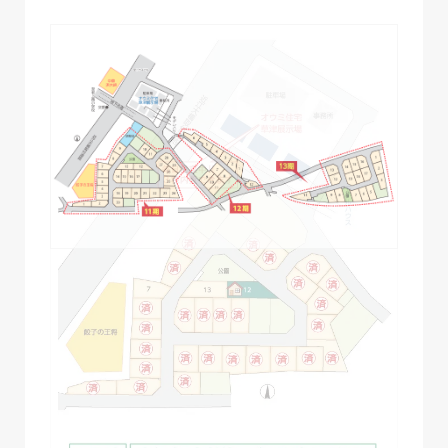
号地
土地面積
販売状況
1
135.02 m2(40.84坪)
ご成約済み
2
140.33 m2(42.44坪)
ご成約済み
3
136.74 m2(41.36坪)
ご成約済み
4
135.42 m2(40.96坪)
ご成約済み
5
135.62 m2(41.02坪)
ご成約済み
6
135.65 m2(41.03坪)
ご成約済み
7
138. 58 m2(41.92坪)
ー
8
144.90 m2(43.83坪)
ご成約済み
9
153.62 m2(46.47坪)
ご成約済み