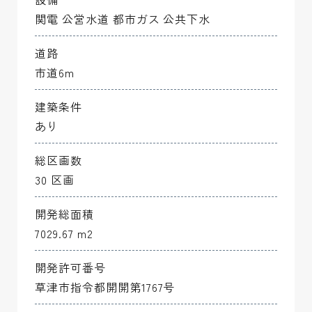
関電 公営水道 都市ガス 公共下水
道路
市道6m
建築条件
あり
総区画数
30 区画
開発総面積
7029.67 m2
開発許可番号
草津市指令都開開第1767号