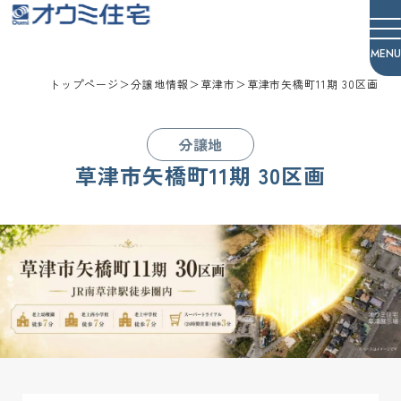
オウミ住宅
トップページ
＞
分譲地情報
＞
草津市
＞
草津市矢橋町11期 30区画
分譲地
草津市矢橋町11期 30区画