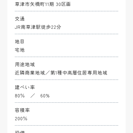
草津市矢橋町11期 30区画
交通
JR南草津駅徒歩22分
地目
宅地
用途地域
近隣商業地域／第1種中高層住居専用地域
建ぺい率
80％ ／ 60%
容積率
200％
設備