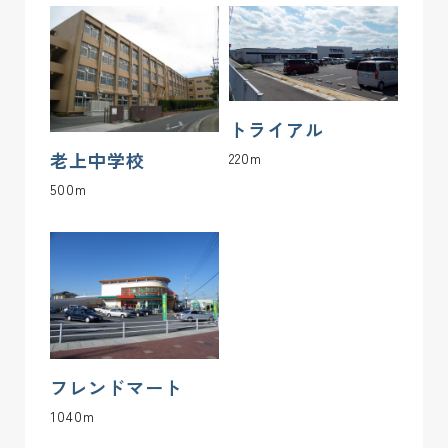
27
150.37 m2(45.48坪)
ご成約済み
ー
28
150.39 m2(45.49坪)
ご成約済み
ー
29
150.39 m2(45.49坪)
ご成約済み
ー
トライアル
老上中学校
220m
30
ー
ご成約済み
ー
500m
フレンドマート
1040m