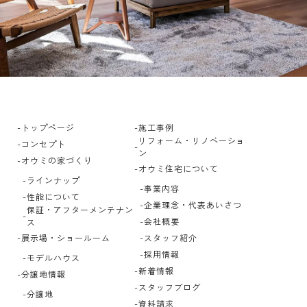
トップページ
施工事例
リフォーム・リノベーショ
コンセプト
ン
オウミの家づくり
オウミ住宅について
ラインナップ
事業内容
性能について
企業理念・代表あいさつ
保証・アフターメンテナン
会社概要
ス
展示場・ショールーム
スタッフ紹介
採用情報
モデルハウス
新着情報
分譲地情報
スタッフブログ
分譲地
資料請求