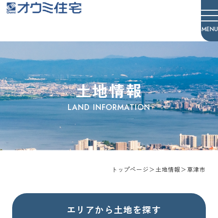
オウミ住宅
土地情報
トップページ
＞
土地情報
＞
草津市
エリアから土地を探す