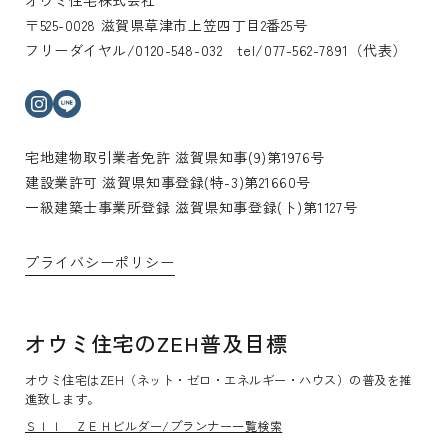
〒525-0028 滋賀県草津市上笠四丁目2番25号
フリーダイヤル/0120-548-032 tel/077-562-7891（代表）
インスタグラム
ライン
宅地建物取引業者免許 滋賀県知事(9)第1976号
建設業許可 滋賀県知事登録(特-3)第21660号
一級建築士事業所登録 滋賀県知事登録(ト)第1127号
プライバシーポリシー
オウミ住宅のZEH普及目標
オウミ住宅はZEH（ネット・ゼロ・エネルギー・ハウス）の普及を推
進致します。
ＳＩＩ ＺＥＨビルダー/プランナー一覧検索